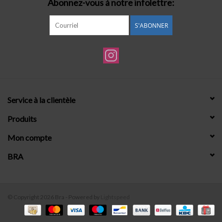
Abonnez-vous à notre infolettre:
S'ABONNER
Service à la clientèle
Produits
Mon compte
BRA
© Copyright 2026 Bra - Powered by
Lightspeed