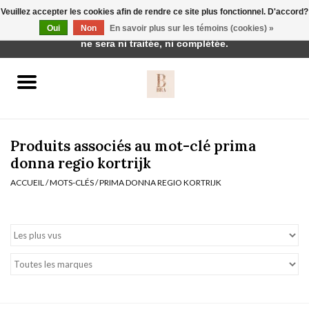
Veuillez accepter les cookies afin de rendre ce site plus fonctionnel. D'accord?
Cette boutique est en construction. Toute commande passée
Oui
Non
En savoir plus sur les témoins (cookies) »
0 Articles - €0,00
ne sera ni traitée, ni complétée.
Accueil
BH's
Produits associés au mot-clé prima
donna regio kortrijk
ACCUEIL
/
MOTS-CLÉS
/
PRIMA DONNA REGIO KORTRIJK
vêtements de nuit
Réduction
Homewear
Badmode