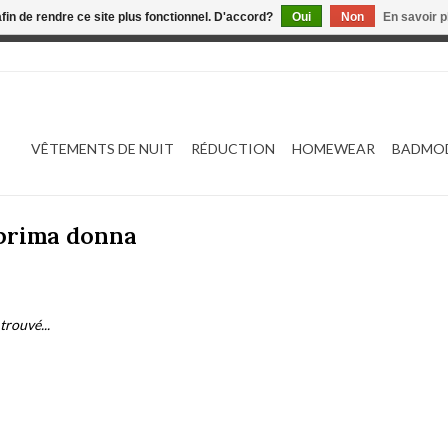
afin de rendre ce site plus fonctionnel. D'accord?
Oui
Non
En savoir p
 est en construction. Toute commande passée ne sera ni traitée
VÊTEMENTS DE NUIT
RÉDUCTION
HOMEWEAR
BADMO
 prima donna
trouvé...