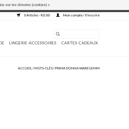
lus sur les témoins (cookies) »
, ni complétée.
0 Articles - €0,00
Mon compte / S'inscrire
DE
LINGERIE-ACCESSOIRES
CARTES-CADEAUX
ACCUEIL
/
MOTS-CLÉS
/
PRIMA DONNA WAREGEMM