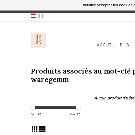
Veuillez accepter les cookies 
Cette boutique
ACCUEIL
BH'S
Produits associés au mot-clé
waregemm
Aucun produit n'a été 
Min: €
0
Max: €
5