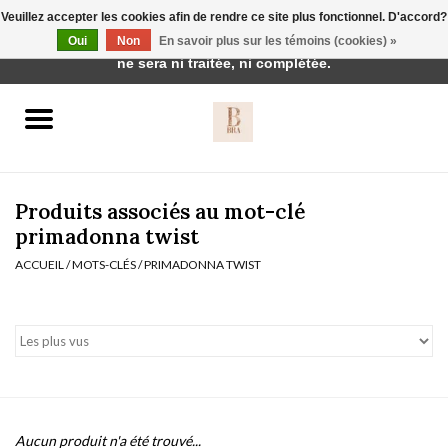
Veuillez accepter les cookies afin de rendre ce site plus fonctionnel. D'accord?
Cette boutique est en construction. Toute commande passée
Oui
Non
En savoir plus sur les témoins (cookies) »
0 Articles - €0,00
ne sera ni traitée, ni complétée.
Accueil
BH's
Produits associés au mot-clé
primadonna twist
ACCUEIL
/
MOTS-CLÉS
/
PRIMADONNA TWIST
vêtements de nuit
Réduction
Homewear
Badmode
Aucun produit n'a été trouvé...