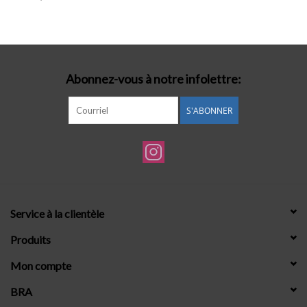
Lingerie-accessoires
Cartes-cadeaux
Abonnez-vous à notre infolettre:
S'ABONNER
Service à la clientèle
Produits
Mon compte
BRA