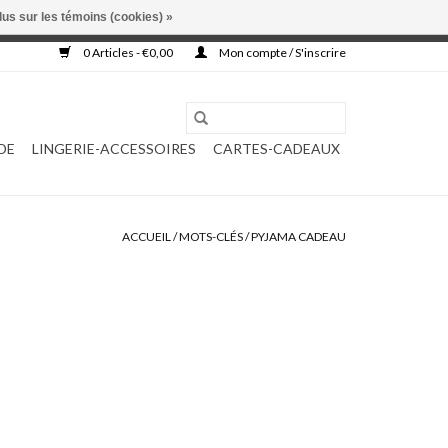
lus sur les témoins (cookies) »
, ni complétée.
0 Articles - €0,00
Mon compte / S'inscrire
DE
LINGERIE-ACCESSOIRES
CARTES-CADEAUX
ACCUEIL
/
MOTS-CLÉS
/
PYJAMA CADEAU