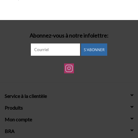
Lingerie-accessoires
Cartes-cadeaux
Abonnez-vous à notre infolettre:
S'ABONNER
Service à la clientèle
Produits
Mon compte
BRA