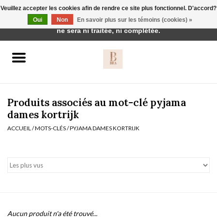
Veuillez accepter les cookies afin de rendre ce site plus fonctionnel. D'accord?
Cette boutique est en construction. Toute commande passée
Oui
Non
En savoir plus sur les témoins (cookies) »
0 Articles - €0,00
ne sera ni traitée, ni complétée.
Accueil
BH's
Produits associés au mot-clé pyjama
dames kortrijk
ACCUEIL
/
MOTS-CLÉS
/
PYJAMA DAMES KORTRIJK
vêtements de nuit
Réduction
Homewear
Badmode
Aucun produit n'a été trouvé...