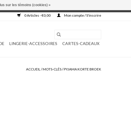
lus sur les témoins (cookies) »
, ni complétée.
0 Articles - €0,00
Mon compte / S'inscrire
DE
LINGERIE-ACCESSOIRES
CARTES-CADEAUX
ACCUEIL
/
MOTS-CLÉS
/
PYJAMA KORTE BROEK