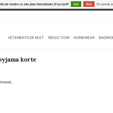
afin de rendre ce site plus fonctionnel. D'accord?
Oui
Non
En savoir p
 est en construction. Toute commande passée ne sera ni traitée
VÊTEMENTS DE NUIT
RÉDUCTION
HOMEWEAR
BADMO
 pyjama korte
trouvé...