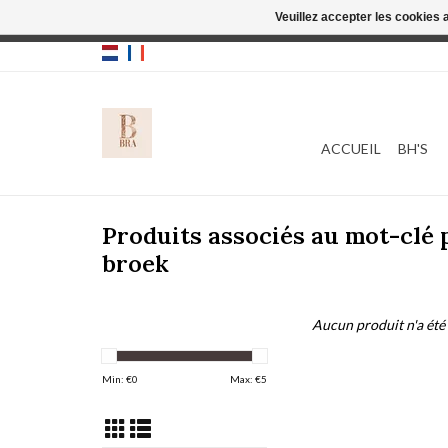
Veuillez accepter les cookies 
Cette boutique
ACCUEIL
BH'S
Produits associés au mot-clé
broek
Aucun produit n'a été 
Min: €
0
Max: €
5