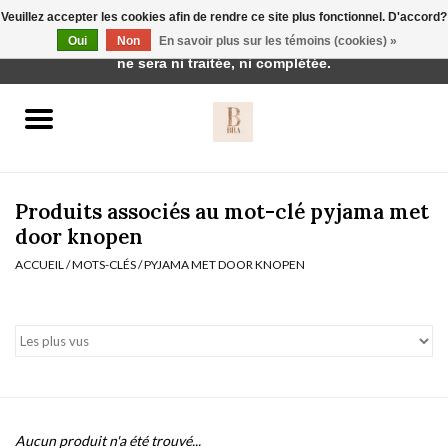
Veuillez accepter les cookies afin de rendre ce site plus fonctionnel. D'accord?
Cette boutique est en construction. Toute commande passée
Oui
Non
En savoir plus sur les témoins (cookies) »
0 Articles - €0,00
ne sera ni traitée, ni complétée.
Accueil
BH's
Produits associés au mot-clé pyjama met
door knopen
ACCUEIL
/
MOTS-CLÉS
/
PYJAMA MET DOOR KNOPEN
vêtements de nuit
Réduction
Homewear
Badmode
Aucun produit n'a été trouvé...