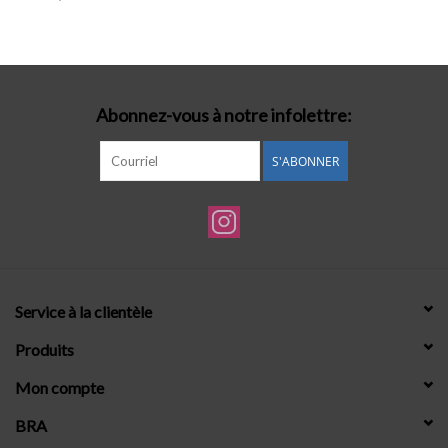
Lingerie-accessoires
Cartes-cadeaux
Abonnez-vous à notre infolettre:
S'ABONNER
Service à la clientèle
Produits
Mon compte
BRA