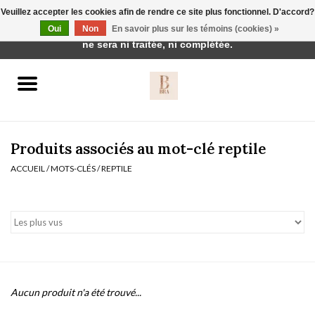
Veuillez accepter les cookies afin de rendre ce site plus fonctionnel. D'accord?
Cette boutique est en construction. Toute commande passée
Oui
Non
En savoir plus sur les témoins (cookies) »
0 Articles - €0,00
ne sera ni traitée, ni complétée.
Accueil
BH's
Produits associés au mot-clé reptile
ACCUEIL
/
MOTS-CLÉS
/
REPTILE
vêtements de nuit
Réduction
Homewear
Aucun produit n'a été trouvé...
Badmode