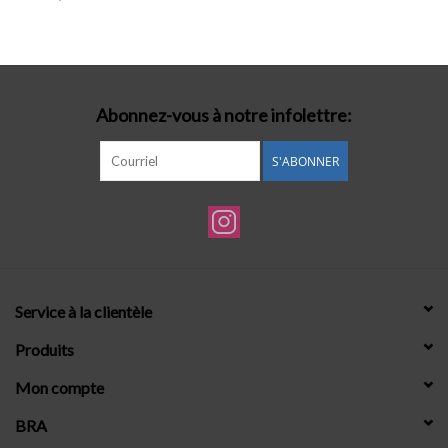
Lingerie-accessoires
Cartes-cadeaux
Abonnez-vous à notre infolettre:
S'ABONNER
Service à la clientèle
Produits
Mon compte
BRA