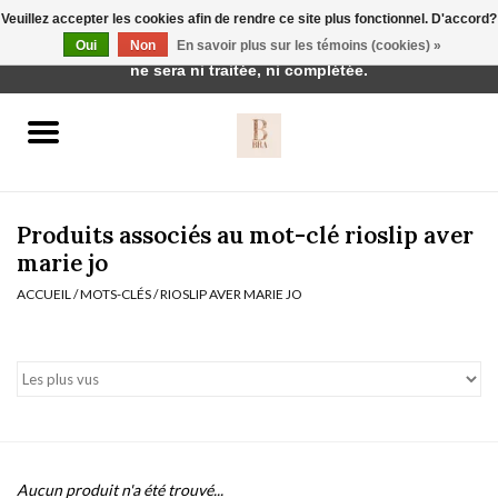
Veuillez accepter les cookies afin de rendre ce site plus fonctionnel. D'accord?
Cette boutique est en construction. Toute commande passée
Oui
Non
En savoir plus sur les témoins (cookies) »
0 Articles - €0,00
ne sera ni traitée, ni complétée.
Accueil
BH's
Produits associés au mot-clé rioslip aver
marie jo
ACCUEIL
/
MOTS-CLÉS
/
RIOSLIP AVER MARIE JO
vêtements de nuit
Réduction
Homewear
Badmode
Aucun produit n'a été trouvé...