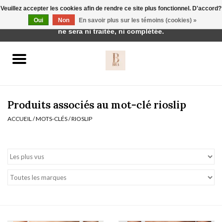
Veuillez accepter les cookies afin de rendre ce site plus fonctionnel. D'accord?
Cette boutique est en construction. Toute commande passée
Oui
Non
En savoir plus sur les témoins (cookies) »
0 Articles - €0,00
ne sera ni traitée, ni complétée.
Accueil
BH's
Produits associés au mot-clé rioslip
ACCUEIL
/
MOTS-CLÉS
/
RIOSLIP
vêtements de nuit
Réduction
Homewear
Badmode