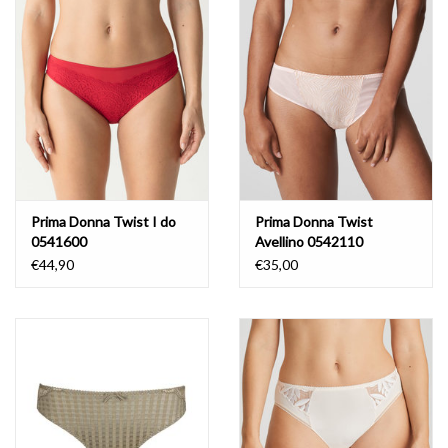
Lingerie-accessoires
Cartes-cadeaux
Prima Donna Twist I do
Prima Donna Twist
0541600
Avellino 0542110
€44,90
€35,00