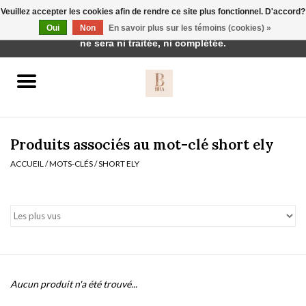
Veuillez accepter les cookies afin de rendre ce site plus fonctionnel. D'accord?
Cette boutique est en construction. Toute commande passée
Oui
Non
En savoir plus sur les témoins (cookies) »
0 Articles - €0,00
ne sera ni traitée, ni complétée.
Accueil
BH's
Produits associés au mot-clé short ely
ACCUEIL
/
MOTS-CLÉS
/
SHORT ELY
vêtements de nuit
Réduction
Homewear
Aucun produit n'a été trouvé...
Badmode