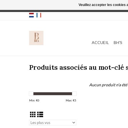
Veuillez accepter les cookies 
Cette boutique
ACCUEIL
BH'S
Produits associés au mot-clé
Aucun produit n'a été 
Min: €
0
Max: €
5