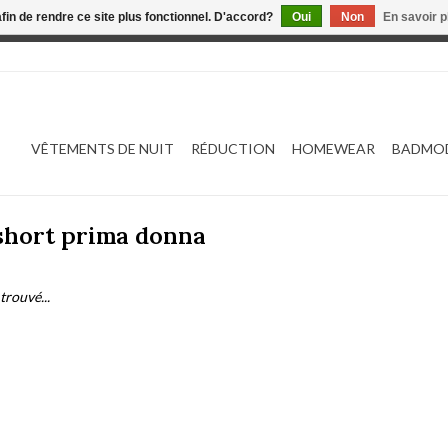
afin de rendre ce site plus fonctionnel. D'accord?
Oui
Non
En savoir p
 est en construction. Toute commande passée ne sera ni traitée
VÊTEMENTS DE NUIT
RÉDUCTION
HOMEWEAR
BADMO
 short prima donna
trouvé...