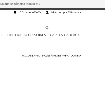
lus sur les témoins (cookies) »
, ni complétée.
0 Articles - €0,00
Mon compte / S'inscrire
DE
LINGERIE-ACCESSOIRES
CARTES-CADEAUX
ACCUEIL
/
MOTS-CLÉS
/
SHORT PRIMA DONNA