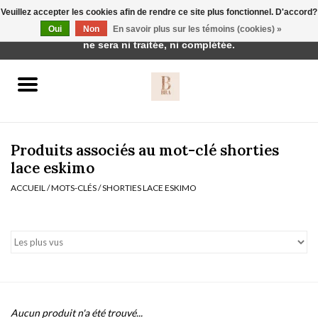
Veuillez accepter les cookies afin de rendre ce site plus fonctionnel. D'accord?
Cette boutique est en construction. Toute commande passée
Oui
Non
En savoir plus sur les témoins (cookies) »
0 Articles - €0,00
ne sera ni traitée, ni complétée.
Accueil
BH's
Produits associés au mot-clé shorties
lace eskimo
ACCUEIL
/
MOTS-CLÉS
/
SHORTIES LACE ESKIMO
vêtements de nuit
Réduction
Homewear
Badmode
Aucun produit n'a été trouvé...