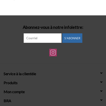
Lingerie-accessoires
Cartes-cadeaux
Abonnez-vous à notre infolettre:
S'ABONNER
Service à la clientèle
Produits
Mon compte
BRA