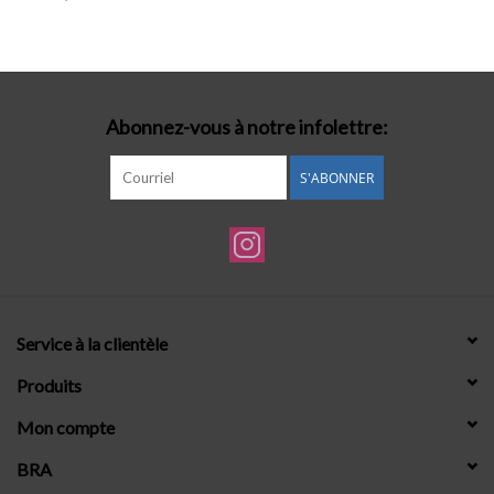
Lingerie-accessoires
Cartes-cadeaux
Abonnez-vous à notre infolettre:
S'ABONNER
Service à la clientèle
Produits
Mon compte
BRA