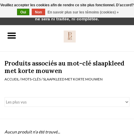
Veuillez accepter les cookies afin de rendre ce site plus fonctionnel. D'accord?
Cette boutique est en construction. Toute commande passée
Oui
Non
En savoir plus sur les témoins (cookies) »
0 Articles - €0,00
ne sera ni traitée, ni complétée.
Accueil
BH's
Produits associés au mot-clé slaapkleed
met korte mouwen
ACCUEIL
/
MOTS-CLÉS
/
SLAAPKLEED MET KORTE MOUWEN
vêtements de nuit
Réduction
Homewear
Badmode
Aucun produit n'a été trouvé...