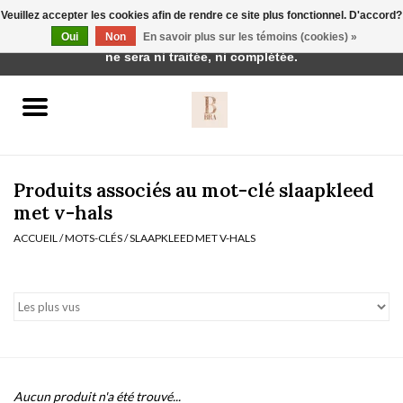
Veuillez accepter les cookies afin de rendre ce site plus fonctionnel. D'accord?
Cette boutique est en construction. Toute commande passée
Oui
Non
En savoir plus sur les témoins (cookies) »
0 Articles - €0,00
ne sera ni traitée, ni complétée.
Accueil
BH's
Produits associés au mot-clé slaapkleed
met v-hals
ACCUEIL
/
MOTS-CLÉS
/
SLAAPKLEED MET V-HALS
vêtements de nuit
Réduction
Homewear
Badmode
Aucun produit n'a été trouvé...