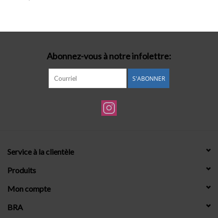
Lingerie-accessoires
Cartes-cadeaux
Abonnez-vous à notre infolettre:
S'ABONNER
Service à la clientèle
Produits
Mon compte
BRA