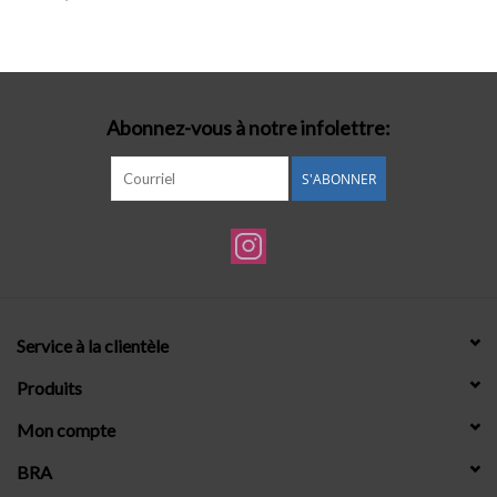
Lingerie-accessoires
Cartes-cadeaux
Abonnez-vous à notre infolettre:
S'ABONNER
Service à la clientèle
Produits
Mon compte
BRA