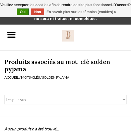
Veuillez accepter les cookies afin de rendre ce site plus fonctionnel. D'accord?
Cette boutique est en construction. Toute commande passée
Oui
Non
En savoir plus sur les témoins (cookies) »
0 Articles - €0,00
ne sera ni traitée, ni complétée.
Accueil
BH's
Produits associés au mot-clé solden
pyjama
ACCUEIL
/
MOTS-CLÉS
/
SOLDEN PYJAMA
vêtements de nuit
Réduction
Homewear
Badmode
Aucun produit n'a été trouvé...