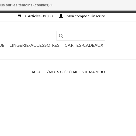
lus sur les témoins (cookies) »
, ni complétée.
0 Articles - €0,00
Mon compte / S'inscrire
DE
LINGERIE-ACCESSOIRES
CARTES-CADEAUX
ACCUEIL
/
MOTS-CLÉS
/
TAILLESLIP MARIE JO