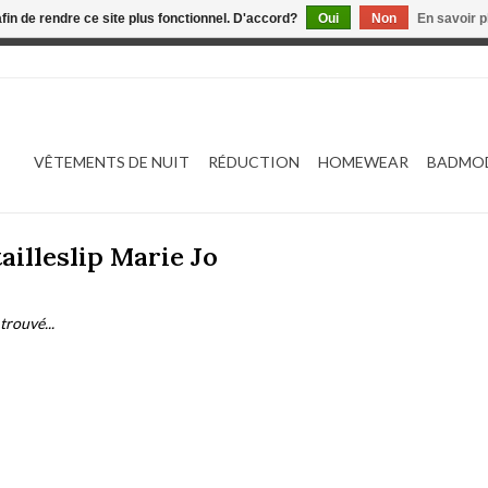
afin de rendre ce site plus fonctionnel. D'accord?
Oui
Non
En savoir p
 est en construction. Toute commande passée ne sera ni traitée
VÊTEMENTS DE NUIT
RÉDUCTION
HOMEWEAR
BADMO
ailleslip Marie Jo
trouvé...