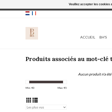
Veuillez accepter les cookies 
Cette boutique
ACCUEIL
BH'S
Produits associés au mot-clé t
Aucun produit n'a été 
Min: €
0
Max: €
5