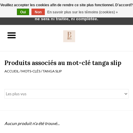
Veuillez accepter les cookies afin de rendre ce site plus fonctionnel. D'accord?
Cette boutique est en construction. Toute commande passée
Oui
Non
En savoir plus sur les témoins (cookies) »
0 Articles - €0,00
ne sera ni traitée, ni complétée.
Accueil
BH's
Produits associés au mot-clé tanga slip
ACCUEIL
/
MOTS-CLÉS
/
TANGA SLIP
vêtements de nuit
Réduction
Homewear
Aucun produit n'a été trouvé...
Badmode