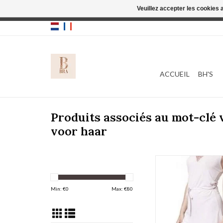
Veuillez accepter les cookies 
Cette boutique
ACCUEIL
BH'S
Produits associés au mot-clé 
voor haar
Pepita Nachtsetj
AJOUTER AU PA
Min: €
0
Max: €
80