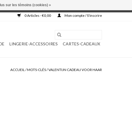
lus sur les témoins (cookies) »
, ni complétée.
0 Articles - €0,00
Mon compte / S'inscrire
DE
LINGERIE-ACCESSOIRES
CARTES-CADEAUX
ACCUEIL
/
MOTS-CLÉS
/
VALENTIJN CADEAU VOOR HAAR