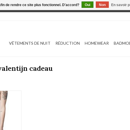
afin de rendre ce site plus fonctionnel. D'accord?
Oui
Non
En savoir p
 est en construction. Toute commande passée ne sera ni traitée
VÊTEMENTS DE NUIT
RÉDUCTION
HOMEWEAR
BADMO
valentijn cadeau
e 8443
NIER