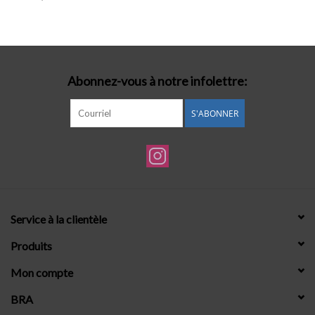
Lingerie-accessoires
Cartes-cadeaux
Abonnez-vous à notre infolettre:
S'ABONNER
Service à la clientèle
Produits
Mon compte
BRA