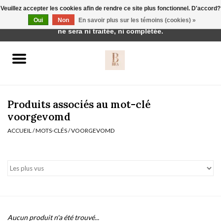
Veuillez accepter les cookies afin de rendre ce site plus fonctionnel. D'accord?
Cette boutique est en construction. Toute commande passée
Oui
Non
En savoir plus sur les témoins (cookies) »
0 Articles - €0,00
ne sera ni traitée, ni complétée.
Accueil
BH's
Produits associés au mot-clé
voorgevomd
ACCUEIL
/
MOTS-CLÉS
/
VOORGEVOMD
vêtements de nuit
Réduction
Homewear
Badmode
Aucun produit n'a été trouvé...