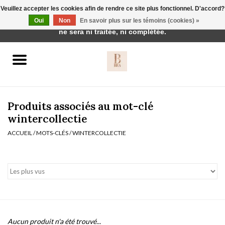
Veuillez accepter les cookies afin de rendre ce site plus fonctionnel. D'accord?
Cette boutique est en construction. Toute commande passée
Oui
Non
En savoir plus sur les témoins (cookies) »
0 Articles - €0,00
ne sera ni traitée, ni complétée.
Accueil
BH's
Produits associés au mot-clé
wintercollectie
ACCUEIL
/
MOTS-CLÉS
/
WINTERCOLLECTIE
vêtements de nuit
Réduction
Homewear
Badmode
Aucun produit n'a été trouvé...