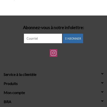
Lingerie-accessoires
Cartes-cadeaux
Abonnez-vous à notre infolettre:
S'ABONNER
Service à la clientèle
Produits
Mon compte
BRA