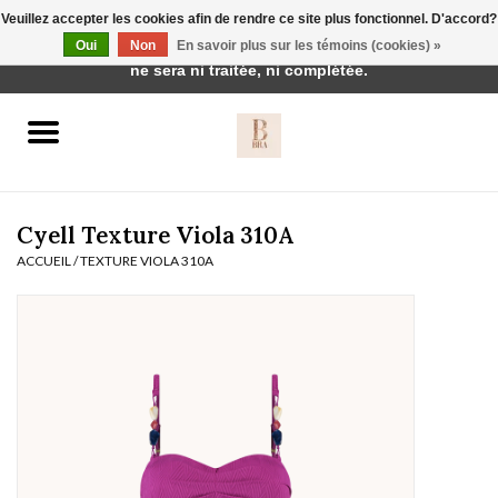
Veuillez accepter les cookies afin de rendre ce site plus fonctionnel. D'accord?
Cette boutique est en construction. Toute commande passée
Oui
Non
En savoir plus sur les témoins (cookies) »
0 Articles - €0,00
ne sera ni traitée, ni complétée.
Accueil
BH's
Cyell Texture Viola 310A
ACCUEIL
/
TEXTURE VIOLA 310A
vêtements de nuit
Réduction
Homewear
Badmode