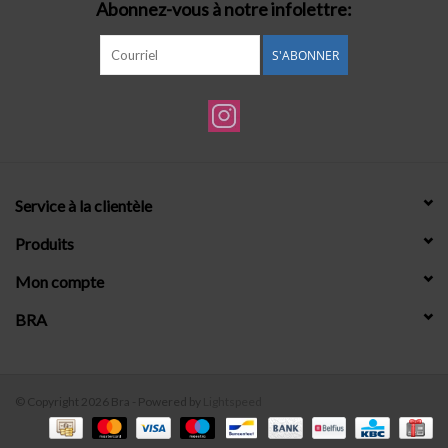
Abonnez-vous à notre infolettre:
S'ABONNER
Service à la clientèle
Produits
Mon compte
BRA
© Copyright 2026 Bra - Powered by
Lightspeed