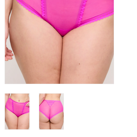
Lingerie-accessoires
Cartes-cadeaux