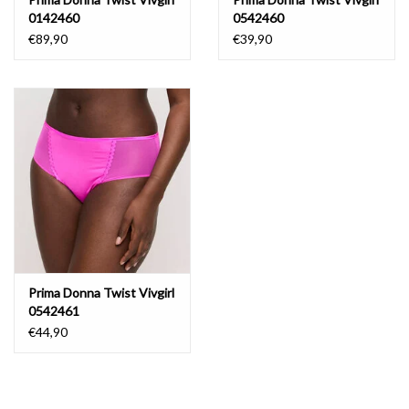
0142460
0542460
€89,90
€39,90
Prima Donna Twist Vivgirl
0542461
€44,90