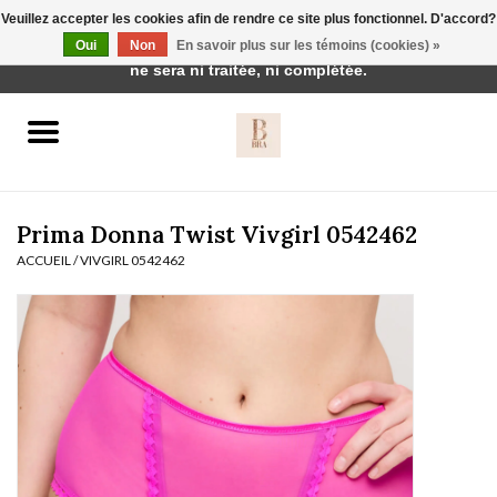
Veuillez accepter les cookies afin de rendre ce site plus fonctionnel. D'accord?
Cette boutique est en construction. Toute commande passée
Oui
Non
En savoir plus sur les témoins (cookies) »
0 Articles - €0,00
ne sera ni traitée, ni complétée.
Accueil
BH's
Prima Donna Twist Vivgirl 0542462
ACCUEIL
/
VIVGIRL 0542462
vêtements de nuit
Réduction
Homewear
Badmode