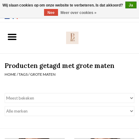
Wij slaan cookies op om onze website te verbeteren. Is dat akkoord?
Ja
Webshop werkt met EU maten. .
Nee
Meer over cookies »
0 Artikelen - €0,00
Home
BH's
Producten getagd met grote maten
Slip
HOME
/
TAGS
/
GROTE MATEN
Body
Nachtmode
Solden
Homewear