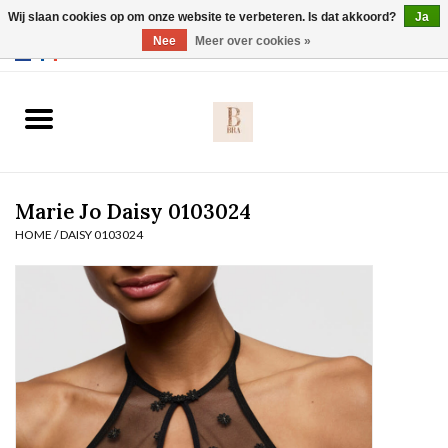
Wij slaan cookies op om onze website te verbeteren. Is dat akkoord?
Ja
Webshop werkt met EU maten. .
Nee
Meer over cookies »
0 Artikelen - €0,00
Home
BH's
Marie Jo Daisy 0103024
Slip
HOME
/
DAISY 0103024
Body
Nachtmode
Solden
Homewear