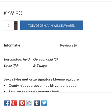
€69,90
+
TOEVOEGEN AAN WINKELWAGEN
-
Informatie
Reviews
(0)
Beschikbaarheid:
Op voorraad
(1)
Levertijd:
2-3 dagen
Sexy styles met onze signature bloemenguipure.
Comfy niet voorgevormde bh zonder beugel
Sexy en coole transparante look
Veelzijdige bandjes voor halter
Iconische look in zwart