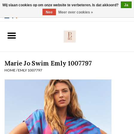
Wij slaan cookies op om onze website te verbeteren. Is dat akkoord?
Ja
Webshop werkt met EU maten. .
Nee
Meer over cookies »
0 Artikelen - €0,00
Home
BH's
Marie Jo Swim Emly 1007797
Slip
HOME
/
EMLY 1007797
Body
Nachtmode
Solden
Homewear