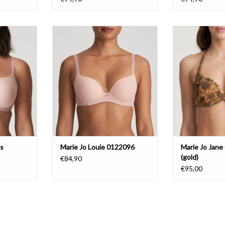
tvorm
Mousse Bh Hartvorm
Marie Jo Jane 
guras
Marie Jo Louie
Hart
limited
NKELWAGEN
TOEVOEGEN AA
as
Marie Jo Louie 0122096
Marie Jo Jan
(gold)
€84,90
€95,00