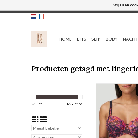
Wij slaan coo
HOME
BH'S
SLIP
BODY
NACH
Producten getagd met lingeri
Volle cup B
Prima Donn
TOEVOEGEN AAN WI
Min: €
0
Max: €
150