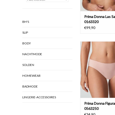
Prima Donna Las Sa
0163320
BH'S
€99,90
SLIP
BODY
Naadloze rios
Prima Donna Fi
NACHTMODE
SOLDEN
HOMEWEAR
BADMODE
LINGERIE-ACCESSOIRES
Prima Donna Figur
0563250
€34,90