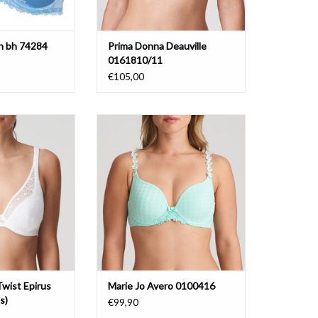
h bh 74284
Prima Donna Deauville
0161810/11
€105,00
et mousse cups
Voorgevormde Bh Hartvorm
 Twist Epirus
Marie Jo Avero
wist Epirus
Marie Jo Avero 0100416
s)
€99,90