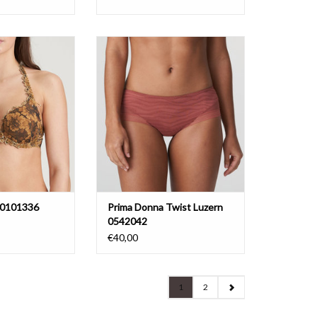
(feestcollectie)
hotpants
model.
 edition
N WINKELWAGEN
e 0101336
Prima Donna Twist Luzern
0542042
€40,00
1
2