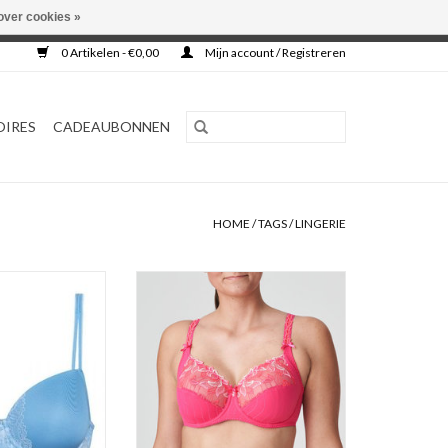
over cookies »
0 Artikelen - €0,00
Mijn account / Registreren
OIRES
CADEAUBONNEN
HOME
/
TAGS
/
LINGERIE
cup Beha
Prima Donna Deauville
ey
Volle Cup Bh
Laatste stuk 75/90 G cup
N WINKELWAGEN
TOEVOEGEN AAN WINKELWAGEN