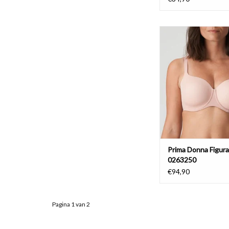
Mousse Bh Har
Prima Donna Fi
TOEVOEGEN AAN WI
Prima Donna Figur
0263250
€94,90
Pagina 1 van 2