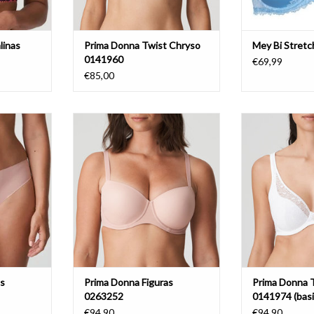
linas
Prima Donna Twist Chryso
Mey Bi Stretc
0141960
€69,99
€85,00
lip
Balconnet Bh Met Mousse Cups
TriangelBh m
guras
Prima Donna Figuras
Prima Donna
as
Prima Donna Figuras
Prima Donna T
0263252
0141974 (basi
€94,90
€94,90