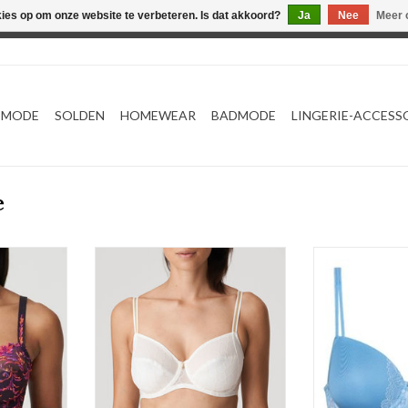
kies op om onze website te verbeteren. Is dat akkoord?
Ja
Nee
Meer 
Webshop werkt met EU maten. .
TMODE
SOLDEN
HOMEWEAR
BADMODE
LINGERIE-ACCESS
e
h
beugelbh
Volle 
a
M
TOEVOEGEN AAN WINKELWAGEN
NKELWAGEN
TOEVOEGEN AA