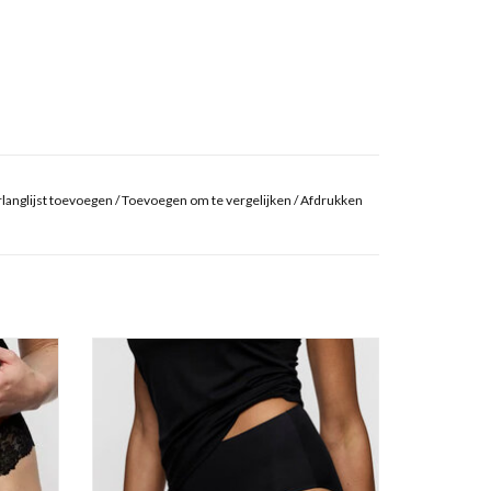
langlijst toevoegen
/
Toevoegen om te vergelijken
/
Afdrukken
Tailleslip
Marie Jo Soft Studio
TOEVOEGEN AAN WINKELWAGEN