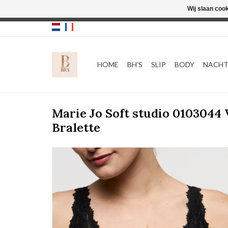
Wij slaan coo
HOME
BH'S
SLIP
BODY
NACH
Marie Jo Soft studio 010304
Bralette