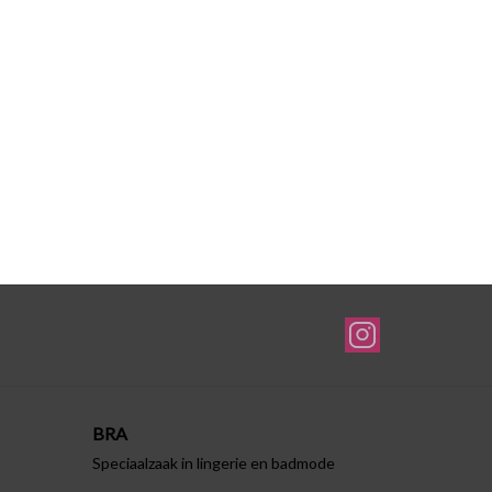
BRA
Speciaalzaak in lingerie en badmode