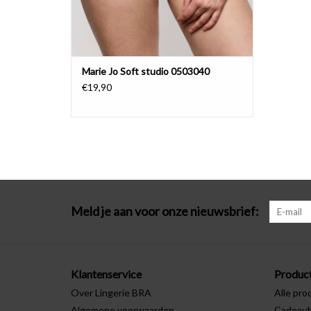
Marie Jo Soft studio 0503040
€19,90
Meld je aan voor onze nieuwsbrief:
Klantenservice
Produc
Over Lingerie BRA
Alle pro
Algemene voorwaarden
Cadeau