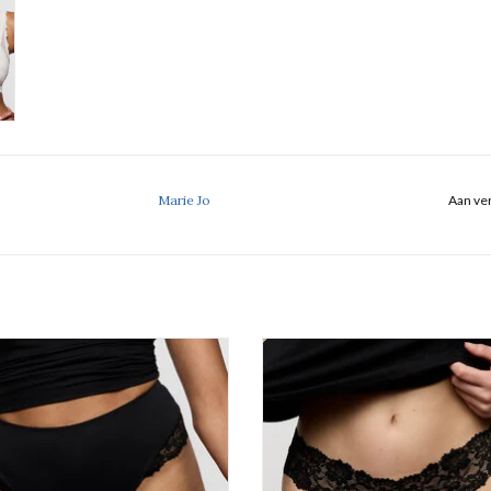
Marie Jo
Aan ver
Gladmakende string
String
Marie Jo Soft studio
Marie Jo Soft Studio