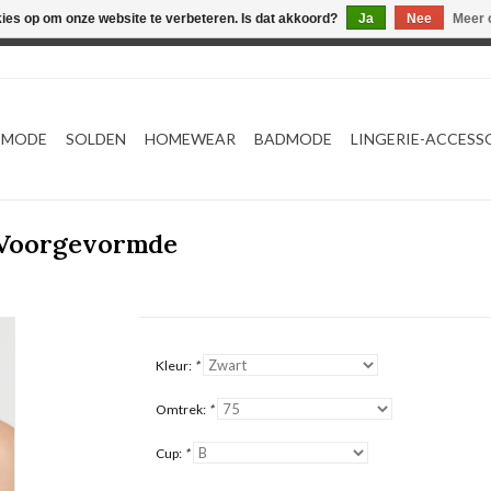
kies op om onze website te verbeteren. Is dat akkoord?
Ja
Nee
Meer 
Webshop werkt met EU maten. .
TMODE
SOLDEN
HOMEWEAR
BADMODE
LINGERIE-ACCESS
4 Voorgevormde
Kleur:
*
Omtrek:
*
Cup:
*