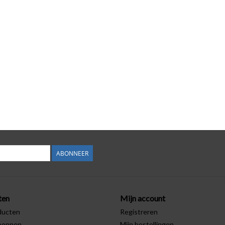
ABONNEER
ten
Mijn account
ducten
Registreren
bonnen
Mijn bestellingen