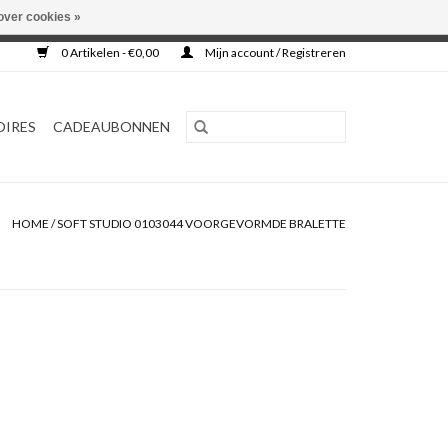
over cookies »
0 Artikelen - €0,00
Mijn account / Registreren
OIRES
CADEAUBONNEN
HOME
/
SOFT STUDIO 0103044 VOORGEVORMDE BRALETTE