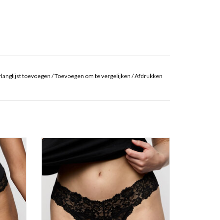
langlijst toevoegen
/
Toevoegen om te vergelijken
/
Afdrukken
String
Marie Jo Soft Studio