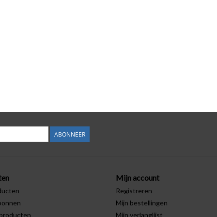
ABONNEER
ten
Mijn account
ducten
Registreren
bonnen
Mijn bestellingen
producten
Mijn verlanglijst