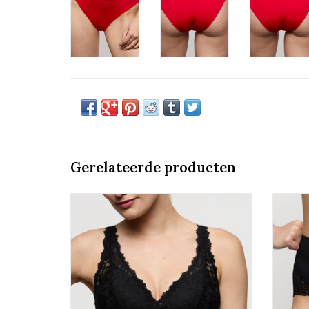
Gerelateerde producten
Voorgevormde bralette
Marie Jo Soft Studio
TOEVOEGEN AAN WINKELWAGEN
TO