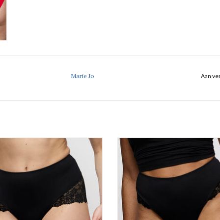
Marie Jo
Aan ver
Gladmakende Tailleslip
Gladmakende string
Marie Jo Soft studio
Marie Jo Soft studio
EVOEGEN AAN WINKELWAGEN