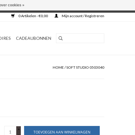
over cookies »
0 Artikelen - €0,00
Mijn account / Registreren
OIRES
CADEAUBONNEN
HOME
/
SOFT STUDIO 0503040
+
TOEVOEGEN AAN WINKELWAGEN
-