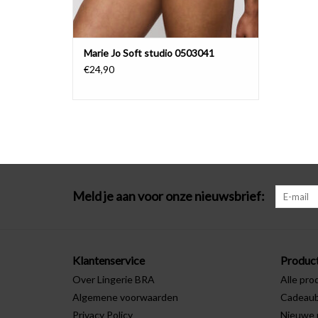
Marie Jo Soft studio 0503041
€24,90
Meld je aan voor onze nieuwsbrief:
Klantenservice
Produc
Over Lingerie BRA
Alle pro
Algemene voorwaarden
Cadeau
Privacy Policy
Nieuwe 