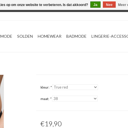
kies op om onze website te verbeteren. Is dat akkoord?
Ja
Nee
Meer 
Webshop werkt met EU maten. .
TMODE
SOLDEN
HOMEWEAR
BADMODE
LINGERIE-ACCESS
kleur:
*
maat:
*
€19,90