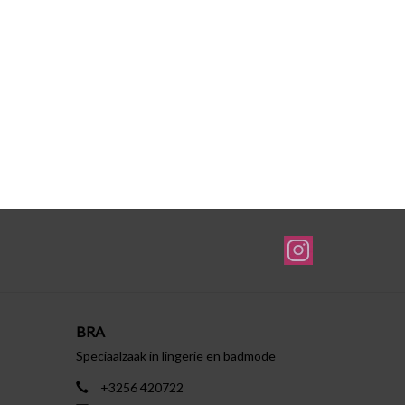
BRA
Speciaalzaak in lingerie en badmode
+3256 420722