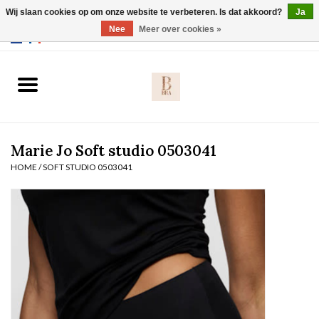
Wij slaan cookies op om onze website te verbeteren. Is dat akkoord?
Ja
Webshop werkt met EU maten. .
Nee
Meer over cookies »
0 Artikelen - €0,00
Home
BH's
Marie Jo Soft studio 0503041
Slip
HOME
/
SOFT STUDIO 0503041
Body
Nachtmode
Solden
Homewear