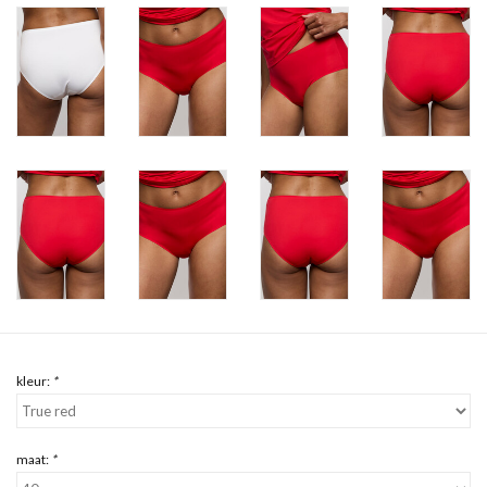
kleur:
*
maat:
*