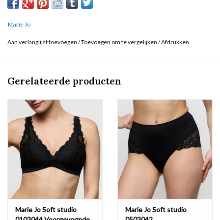
Niet bleken
Marie Jo
Geen professionele reiniging
Aan verlanglijst toevoegen
/
Toevoegen om te vergelijken
/
Afdrukken
Niet trommeldrogen
30 °C normaal programma
Gerelateerde producten
Niet strijken
Katoen:3%, Polyamide:60%, Polyester:5%, Elastaan:32%
Marie Jo Soft studio
Marie Jo Soft studio
0103044 Voorgevormde
0503042