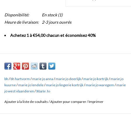
Disponibilité:
En stock
(1)
Heure de livraison:
2-3 jours ouvrés
Achetez 1 à €54,00 chacun et économisez 40%
bh
/
bh hartvorm
/
marie jo anna
/
marie jo deerlijk
/
marie jo kortrijk
/
marie jo
kuurne
/
marie jo lendele
/
marie jo lingerie kortrijk
/
marie jo waregem
/
marie
jo west vlaanderen
/
Marie Jo
Ajouter à la liste de souhaits
/
Ajouter pour comparer
/
Imprimer