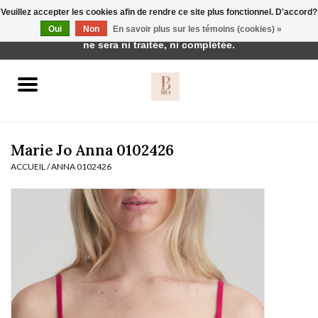
Veuillez accepter les cookies afin de rendre ce site plus fonctionnel. D'accord?
Cette boutique est en construction. Toute commande passée
Oui
Non
En savoir plus sur les témoins (cookies) »
0 Articles - €0,00
ne sera ni traitée, ni complétée.
Accueil
BH's
Marie Jo Anna 0102426
ACCUEIL
/
ANNA 0102426
vêtements de nuit
Réduction
Homewear
Badmode