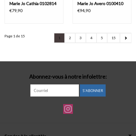
Marie Jo Cathia 0102814
Marie Jo Avero 0100410
€79,90
€94,90
Page 1 de 15
1
2
3
4
5
15
Abonnez-vous à notre infolettre:
S'ABONNER