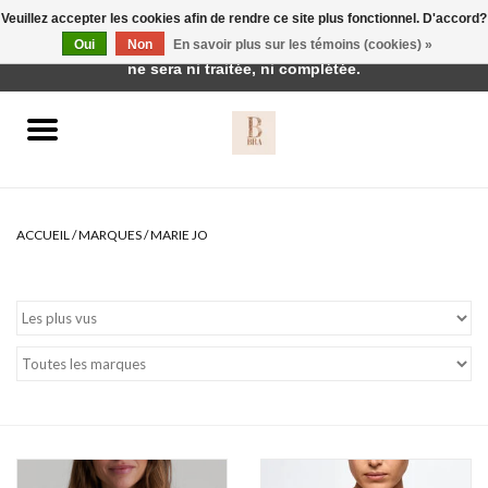
Veuillez accepter les cookies afin de rendre ce site plus fonctionnel. D'accord?
Cette boutique est en construction. Toute commande passée
Oui
Non
En savoir plus sur les témoins (cookies) »
0 Articles - €0,00
ne sera ni traitée, ni complétée.
Accueil
BH's
ACCUEIL
/
MARQUES
/
MARIE JO
vêtements de nuit
Réduction
Homewear
Badmode