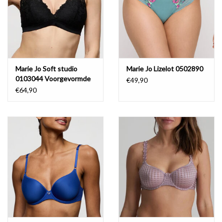
Marie Jo Soft studio
Marie Jo Lizelot 0502890
0103044 Voorgevormde
€49,90
Bralette
€64,90