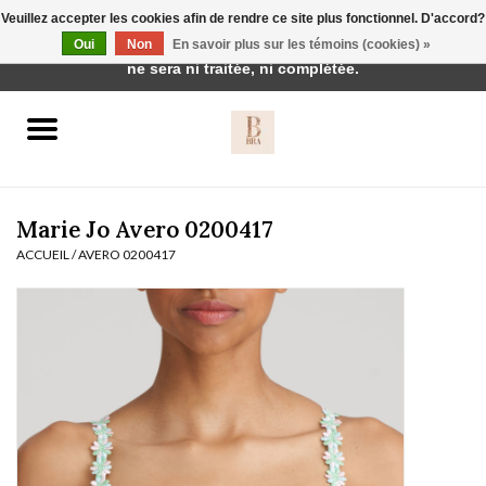
Veuillez accepter les cookies afin de rendre ce site plus fonctionnel. D'accord?
Cette boutique est en construction. Toute commande passée
Oui
Non
En savoir plus sur les témoins (cookies) »
0 Articles - €0,00
ne sera ni traitée, ni complétée.
Accueil
BH's
Marie Jo Avero 0200417
ACCUEIL
/
AVERO 0200417
vêtements de nuit
Réduction
Homewear
Badmode