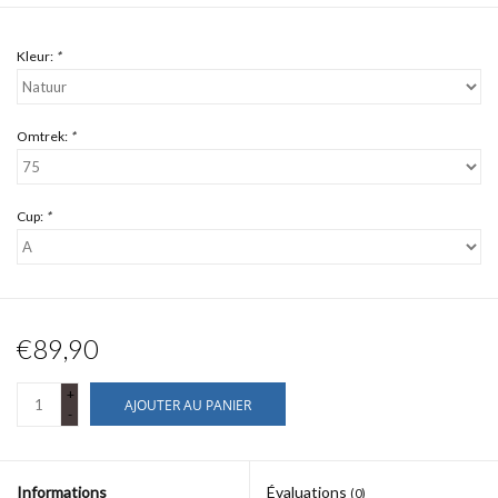
Kleur:
*
Omtrek:
*
Cup:
*
€89,90
+
AJOUTER AU PANIER
-
Informations
Évaluations
(0)