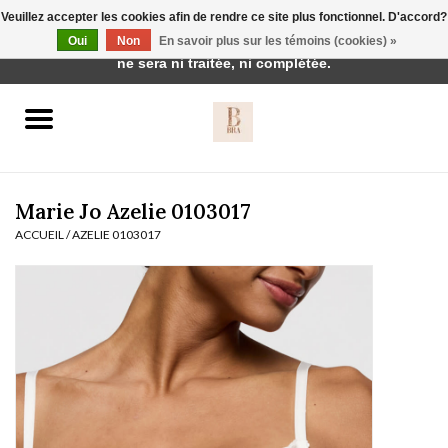
Veuillez accepter les cookies afin de rendre ce site plus fonctionnel. D'accord?
Cette boutique est en construction. Toute commande passée
Oui
Non
En savoir plus sur les témoins (cookies) »
0 Articles - €0,00
ne sera ni traitée, ni complétée.
Accueil
BH's
Marie Jo Azelie 0103017
ACCUEIL
/
AZELIE 0103017
vêtements de nuit
Réduction
Homewear
Badmode