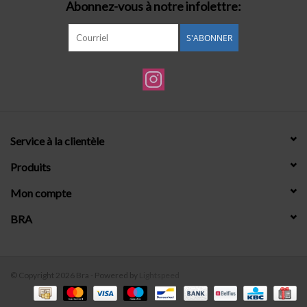
Abonnez-vous à notre infolettre:
S'ABONNER
Service à la clientèle
Produits
Mon compte
BRA
© Copyright 2026 Bra - Powered by
Lightspeed