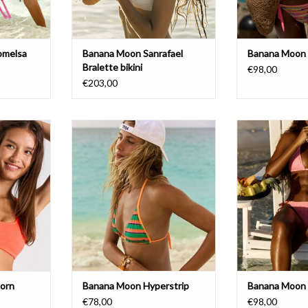
omelsa
Banana Moon Sanrafael
Banana Moon 
Bralette bikini
€98,00
€203,00
 bikiniset
Banana Moon Hyperstrip
Banana Moo
AJOUTER AU PANIER
orn
Banana Moon Hyperstrip
Banana Moon
€78,00
€98,00