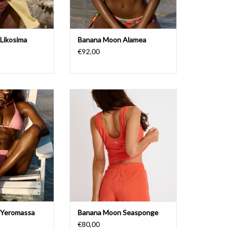
Likosima
Banana Moon Alamea
€92,00
n Yeromassa
Banana Moon Seasponge
AJOUTER AU PANIER
 Yeromassa
Banana Moon Seasponge
€80,00