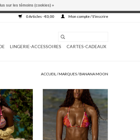
lus sur les témoins (cookies) »
, ni complétée.
0 Articles - €0,00
Mon compte / S'inscrire
DE
LINGERIE-ACCESSOIRES
CARTES-CADEAUX
ACCUEIL
/
MARQUES
/
BANANA MOON
on Likosima
Banana Moon Alamea
AJOUTER AU PANIER