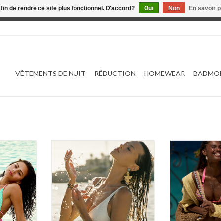
afin de rendre ce site plus fonctionnel. D'accord?
Oui
Non
En savoir p
 est en construction. Toute commande passée ne sera ni traitée
VÊTEMENTS DE NUIT
RÉDUCTION
HOMEWEAR
BADMO
a Bikiniset
Banana Moon Sanrafael Bralette
Banana Mo
bikini
NIER
AJOUTER AU PANIER