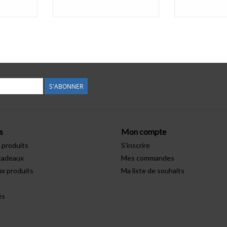
S'ABONNER
s
Mon compte
 produits
S'inscrire
cadeaux
Mes commandes
x produits
Ma liste de souhaits
és