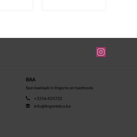
BRA
Speciaalzaak in lingerie en badmode
+3256 420722
info@lingeriebra.be