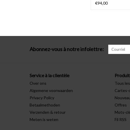
€94,00
Abonnez-vous à notre infolettre:
Service à la clientèle
Produit
Over ons
Tous les
Algemene voorwaarden
Cartes-
Privacy Policy
Nouveau
Betaalmethoden
Offres
Verzenden & retour
Mots-cl
Meten is weten
Fil RSS