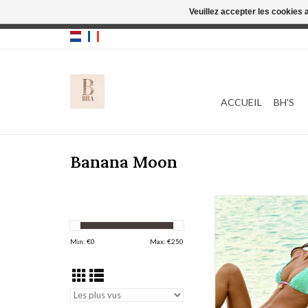
Veuillez accepter les cookies 
Cette boutique
ACCUEIL
BH'S
Banana Moon
Banana Moon Balbomels
AJOUTER AU PA
Min: €
0
Max: €
250