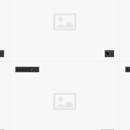
17
0
MARIE JO
M