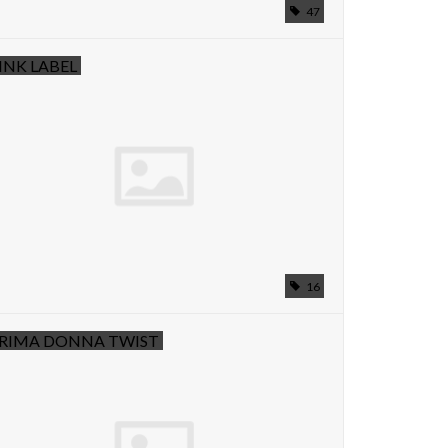
47
INK LABEL
16
RIMA DONNA TWIST