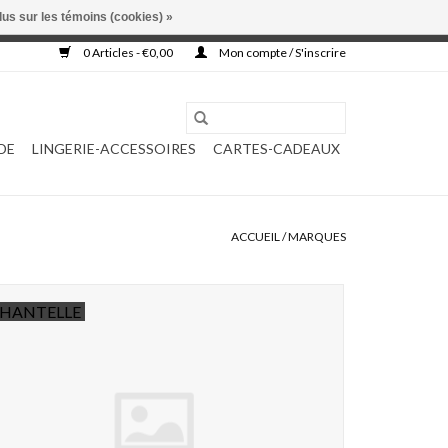
lus sur les témoins (cookies) »
, ni complétée.
0 Articles - €0,00
Mon compte / S'inscrire
DE
LINGERIE-ACCESSOIRES
CARTES-CADEAUX
ACCUEIL
/
MARQUES
HANTELLE