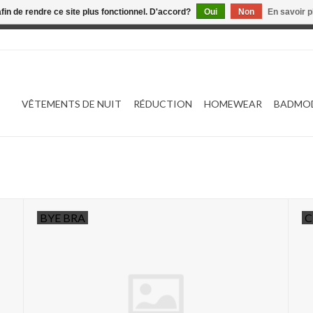
afin de rendre ce site plus fonctionnel. D'accord?
Oui
Non
En savoir p
 est en construction. Toute commande passée ne sera ni traitée
VÊTEMENTS DE NUIT
RÉDUCTION
HOMEWEAR
BADMO
BYE BRA
C