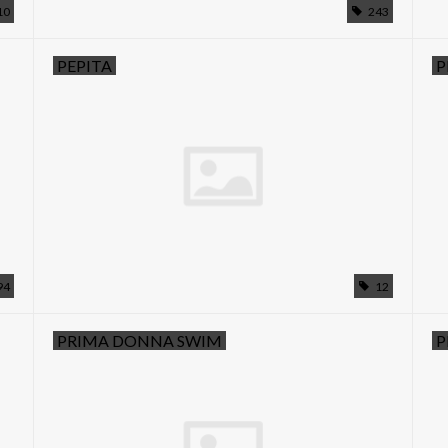
10
243
PEPITA
P
94
12
PRIMA DONNA SWIM
P