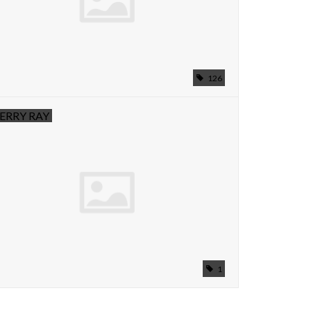
126
ERRY RAY
1