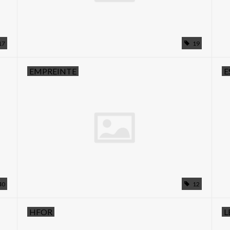
17
19
EMPREINTE
E
40
12
HFOR
L