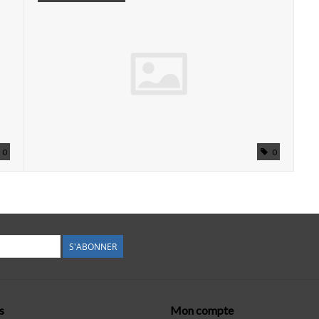
0
0
S'ABONNER
s
Mon compte