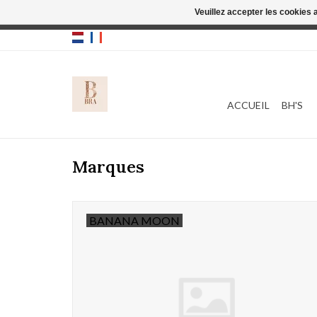
Veuillez accepter les cookies 
Cette boutique
ACCUEIL
BH'S
Marques
BANANA MOON