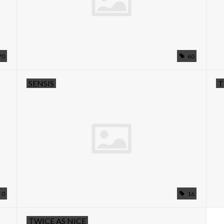
70
60
SENSIS
T
0
16
TWICE AS NICE