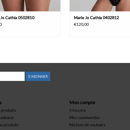
 Jo Cathia 0502810
Marie Jo Cathia 0402812
0
€120,00
S'ABONNER
s
Mon compte
 produits
S'inscrire
cadeaux
Mes commandes
x produits
Ma liste de souhaits