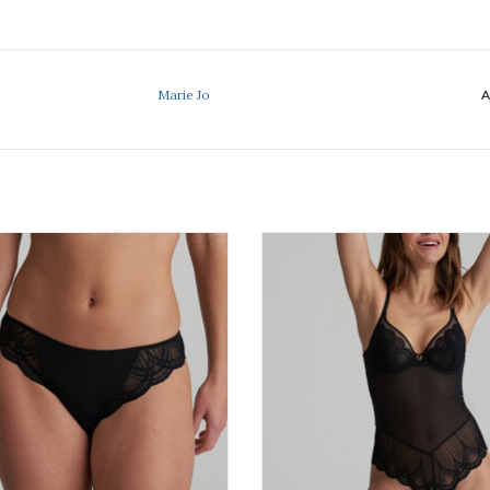
Marie Jo
A
Marie Jo Cathia 0502810
Marie Jo Cathia 0402812
AJOUTER AU PANIER
AJOUTER AU PANIER