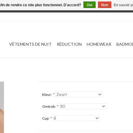
afin de rendre ce site plus fonctionnel. D'accord?
Oui
Non
En savoir p
 est en construction. Toute commande passée ne sera ni traitée
VÊTEMENTS DE NUIT
RÉDUCTION
HOMEWEAR
BADMO
Kleur:
*
Omtrek:
*
Cup:
*