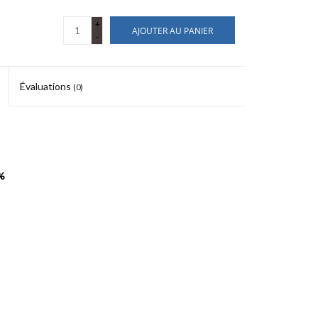
+
AJOUTER AU PANIER
-
Évaluations
(0)
%