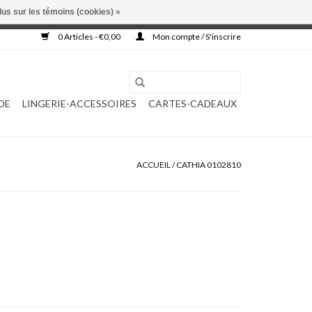
lus sur les témoins (cookies) »
, ni complétée.
0 Articles - €0,00
Mon compte / S'inscrire
DE
LINGERIE-ACCESSOIRES
CARTES-CADEAUX
ACCUEIL
/
CATHIA 0102810