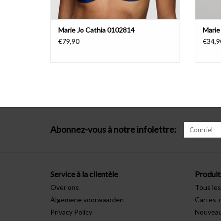
Marie Jo Cathia 0102814
Marie
€79,90
€34,9
Abonnez-vous à notre infolettre:
Service à la clientèle
Produit
Over ons
Tous les
Algemene voorwaarden
Cartes-
Privacy Policy
Nouveau