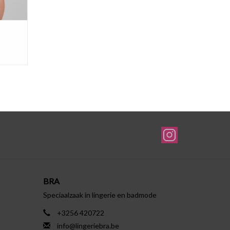
BRA
Speciaalzaak in lingerie en badmode
+3256 420722
info@lingeriebra.be