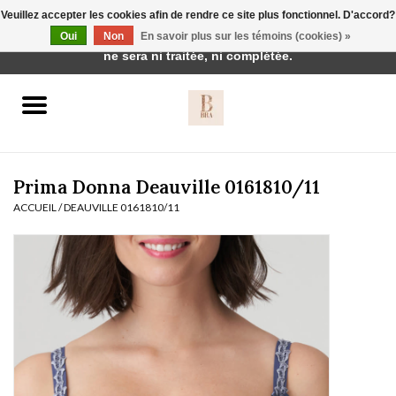
Veuillez accepter les cookies afin de rendre ce site plus fonctionnel. D'accord?
Cette boutique est en construction. Toute commande passée
Oui
Non
En savoir plus sur les témoins (cookies) »
0 Articles - €0,00
ne sera ni traitée, ni complétée.
Accueil
BH's
Prima Donna Deauville 0161810/11
ACCUEIL
/
DEAUVILLE 0161810/11
vêtements de nuit
Réduction
Homewear
Badmode