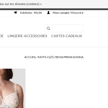
lus sur les témoins (cookies) »
, ni complétée.
0 Articles - €0,00
Mon compte / S'inscrire
DE
LINGERIE-ACCESSOIRES
CARTES-CADEAUX
ACCUEIL
/
MOTS-CLÉS
/
BEHA PRIMA DONNA
dison 0162120/21
AU PANIER