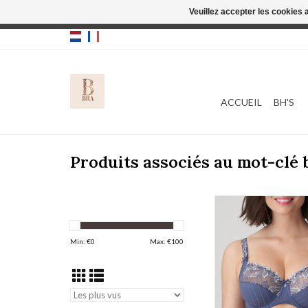
Veuillez accepter les cookies 
Cette boutique
ACCUEIL
BH'S
Produits associés au mot-clé
Prima Donna Deauville
AJOUTER AU PA
Min: €
0
Max: €
100