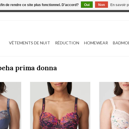
afin de rendre ce site plus fonctionnel. D'accord?
Oui
Non
En savoir p
 est en construction. Toute commande passée ne sera ni traitée
VÊTEMENTS DE NUIT
RÉDUCTION
HOMEWEAR
BADMO
 beha prima donna
 0161810/11
Prima Donna Las Salinas 0163320
Prima Donna Ma
NIER
AJOUTER AU PANIER
AJOUTER 