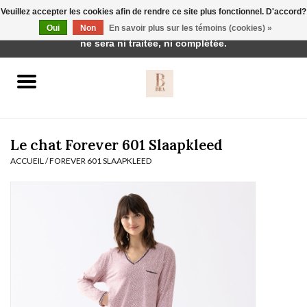
Veuillez accepter les cookies afin de rendre ce site plus fonctionnel. D'accord?
Cette boutique est en construction. Toute commande passée
Oui
Non
En savoir plus sur les témoins (cookies) »
0 Articles - €0,00
ne sera ni traitée, ni complétée.
Accueil
BH's
Le chat Forever 601 Slaapkleed
ACCUEIL
/
FOREVER 601 SLAAPKLEED
vêtements de nuit
Réduction
Homewear
Badmode