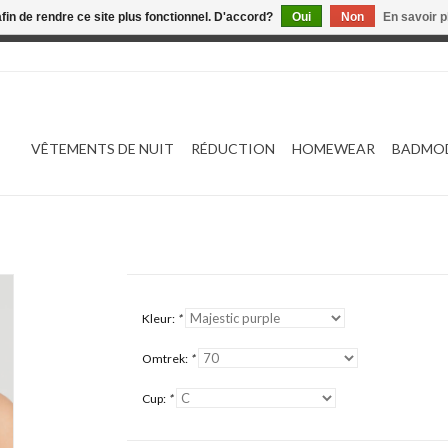
afin de rendre ce site plus fonctionnel. D'accord?
Oui
Non
En savoir p
 est en construction. Toute commande passée ne sera ni traitée
VÊTEMENTS DE NUIT
RÉDUCTION
HOMEWEAR
BADMO
Kleur:
*
Omtrek:
*
Cup:
*