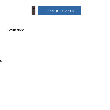
+
AJOUTER AU PANIER
-
Évaluations
(0)
%