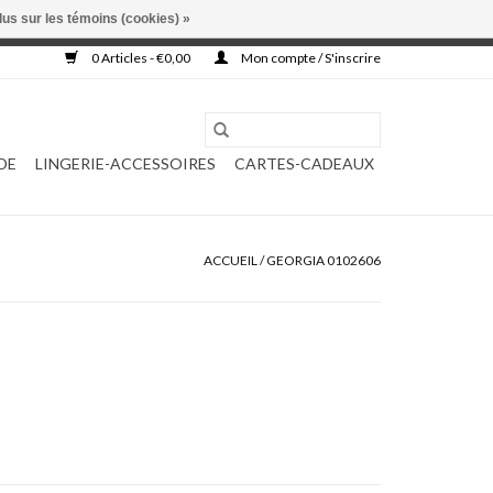
lus sur les témoins (cookies) »
, ni complétée.
0 Articles - €0,00
Mon compte / S'inscrire
DE
LINGERIE-ACCESSOIRES
CARTES-CADEAUX
ACCUEIL
/
GEORGIA 0102606