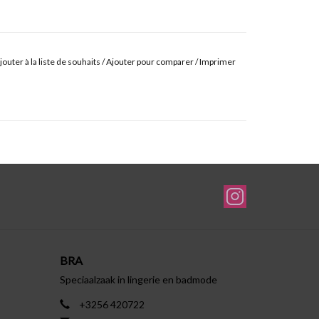
jouter à la liste de souhaits
/
Ajouter pour comparer
/
Imprimer
BRA
Speciaalzaak in lingerie en badmode
+3256 420722