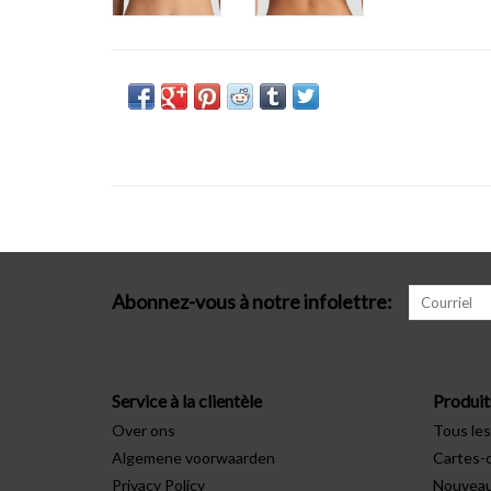
Abonnez-vous à notre infolettre:
Service à la clientèle
Produit
Over ons
Tous les
Algemene voorwaarden
Cartes-
Privacy Policy
Nouveau