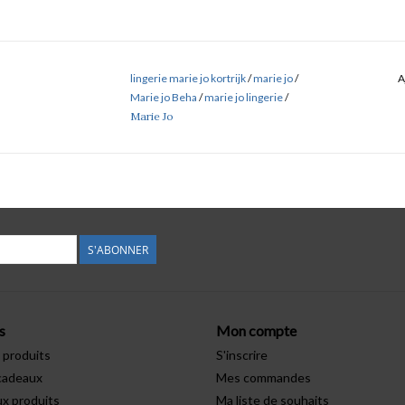
lingerie marie jo kortrijk
/
marie jo
/
A
Marie jo Beha
/
marie jo lingerie
/
Marie Jo
S'ABONNER
s
Mon compte
 produits
S'inscrire
cadeaux
Mes commandes
x produits
Ma liste de souhaits