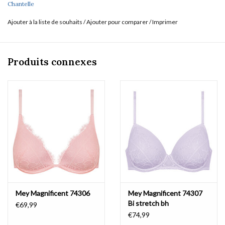
Chantelle
Ajouter à la liste de souhaits
/
Ajouter pour comparer
/
Imprimer
Produits connexes
Mey Magnificent 74306
Mey Magnificent 74307
Bi stretch bh
€69,99
€74,99