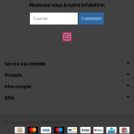
Abonnez-vous à notre infolettre:
S'ABONNER
Service à la clientèle
Produits
Mon compte
BRA
© Copyright 2026 Bra - Powered by
Lightspeed