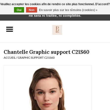
Veuillez accepter les cookies afin de rendre ce site plus fonctionnel. D'accord?
Cette boutique est en construction. Toute commande passée
Oui
Non
En savoir plus sur les témoins (cookies) »
0 Articles - €0,00
ne sera ni traitée, ni complétée.
Accueil
BH's
Chantelle Graphic support C21S60
ACCUEIL
/
GRAPHIC SUPPORT C21S60
vêtements de nuit
Réduction
Homewear
Badmode