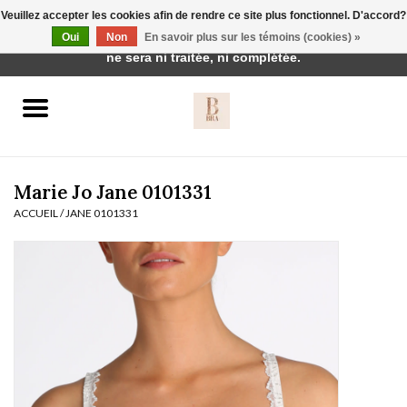
Veuillez accepter les cookies afin de rendre ce site plus fonctionnel. D'accord?
Cette boutique est en construction. Toute commande passée
Oui
Non
En savoir plus sur les témoins (cookies) »
0 Articles - €0,00
ne sera ni traitée, ni complétée.
Accueil
BH's
Marie Jo Jane 0101331
ACCUEIL
/
JANE 0101331
vêtements de nuit
Réduction
Homewear
Badmode