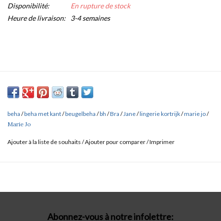
Disponibilité:
En rupture de stock
Heure de livraison:
3-4 semaines
beha
/
beha met kant
/
beugelbeha
/
bh
/
Bra
/
Jane
/
lingerie kortrijk
/
marie jo
/
Marie Jo
Ajouter à la liste de souhaits
/
Ajouter pour comparer
/
Imprimer
Abonnez-vous à notre infolettre: