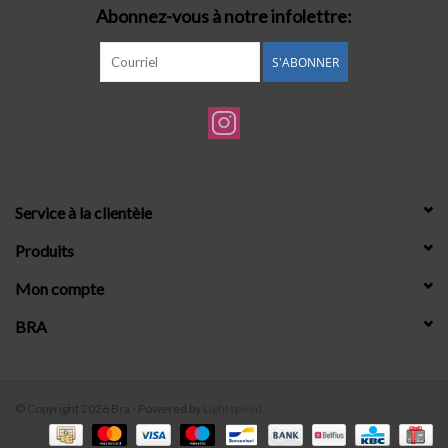
Abonnez-vous à notre infolettre:
S'ABONNER
Service à la clientèle
Produits
Mon compte
BRA
© Copyright 2026 Bra - Powered by
Lightspeed