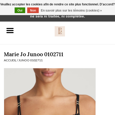
Veuillez accepter les cookies afin de rendre ce site plus fonctionnel. D'accord?
Cette boutique est en construction. Toute commande passée
Oui
Non
En savoir plus sur les témoins (cookies) »
0 Articles - €0,00
ne sera ni traitée, ni complétée.
Accueil
BH's
Marie Jo Junoo 0102711
ACCUEIL
/
JUNOO 0102711
vêtements de nuit
Réduction
Homewear
Badmode