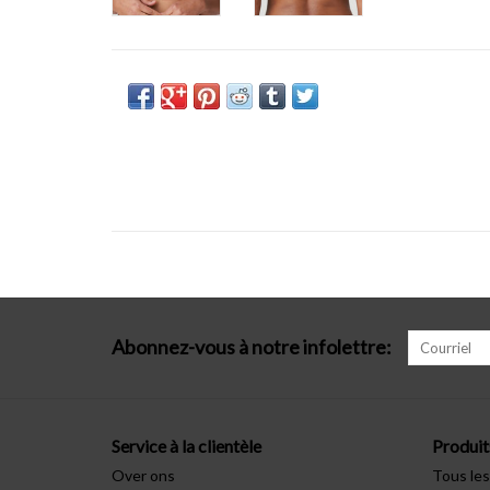
Abonnez-vous à notre infolettre:
Service à la clientèle
Produit
Over ons
Tous les