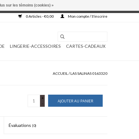
lus sur les témoins (cookies) »
, ni complétée.
0 Articles - €0,00
Mon compte / S'inscrire
DE
LINGERIE-ACCESSOIRES
CARTES-CADEAUX
ACCUEIL
/
LAS SALINAS 0163320
+
AJOUTER AU PANIER
-
Évaluations
(0)