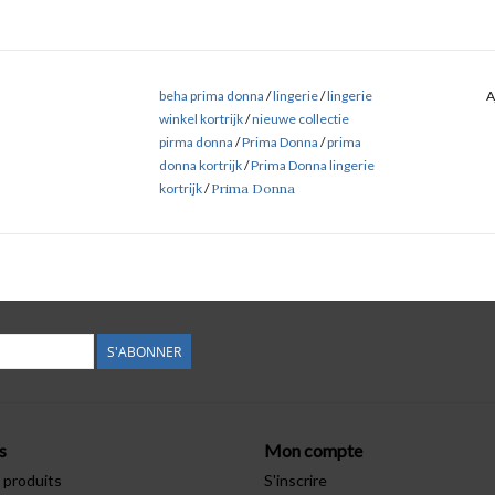
beha prima donna
/
lingerie
/
lingerie
A
winkel kortrijk
/
nieuwe collectie
pirma donna
/
Prima Donna
/
prima
donna kortrijk
/
Prima Donna lingerie
kortrijk
/
Prima Donna
S'ABONNER
s
Mon compte
 produits
S'inscrire