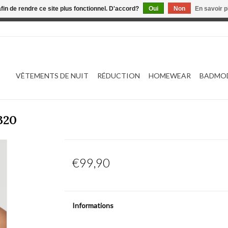
afin de rendre ce site plus fonctionnel. D'accord?
Oui
Non
En savoir p
 est en construction. Toute commande passée ne sera ni traitée
VÊTEMENTS DE NUIT
RÉDUCTION
HOMEWEAR
BADMO
320
€99,90
Informations