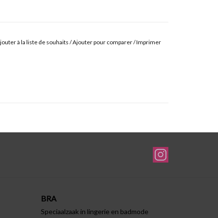
jouter à la liste de souhaits
/
Ajouter pour comparer
/
Imprimer
BRA
Speciaalzaak in lingerie en badmode