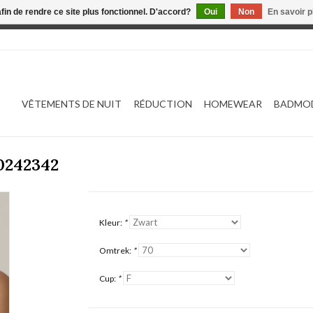
afin de rendre ce site plus fonctionnel. D'accord?
Oui
Non
En savoir p
 est en construction. Toute commande passée ne sera ni traitée
VÊTEMENTS DE NUIT
RÉDUCTION
HOMEWEAR
BADMO
0242342
Kleur:
*
Omtrek:
*
Cup:
*