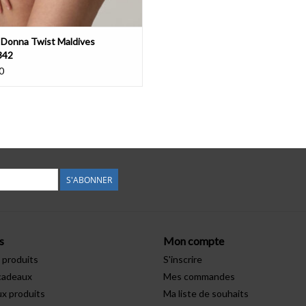
 Donna Twist Maldives
342
0
S'ABONNER
s
Mon compte
 produits
S'inscrire
cadeaux
Mes commandes
x produits
Ma liste de souhaits