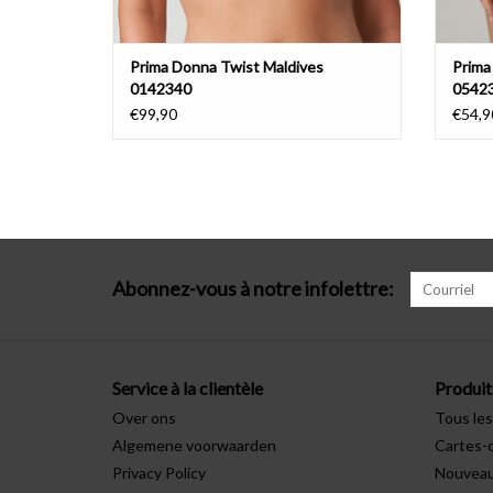
Prima Donna Twist Maldives
Prima
0142340
0542
€99,90
€54,9
Abonnez-vous à notre infolettre:
Service à la clientèle
Produit
Over ons
Tous les
Algemene voorwaarden
Cartes-
Privacy Policy
Nouveau