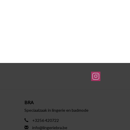
BRA
Speciaalzaak in lingerie en badmode
+3256 420722
info@lingeriebra.be