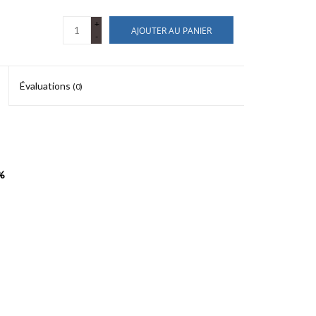
+
AJOUTER AU PANIER
-
Évaluations
(0)
%