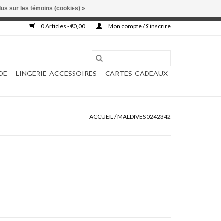
lus sur les témoins (cookies) »
, ni complétée.
0 Articles - €0,00
Mon compte / S'inscrire
DE
LINGERIE-ACCESSOIRES
CARTES-CADEAUX
ACCUEIL
/
MALDIVES 0242342