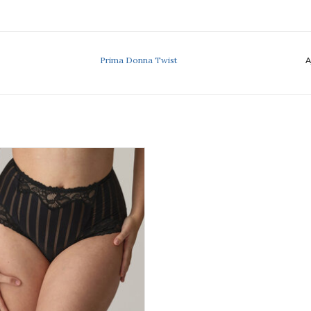
Prima Donna Twist
A
ma Donna Twist Maldives 0542342
AJOUTER AU PANIER