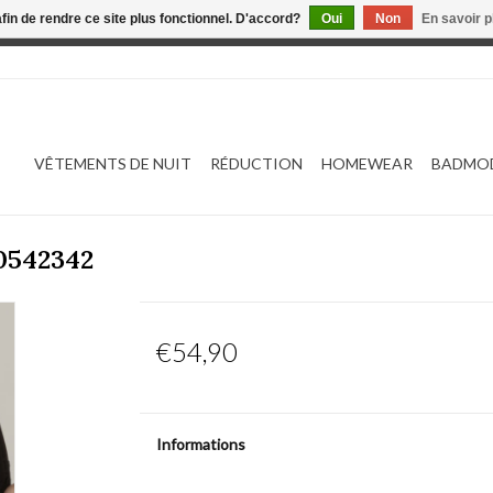
afin de rendre ce site plus fonctionnel. D'accord?
Oui
Non
En savoir p
 est en construction. Toute commande passée ne sera ni traitée
VÊTEMENTS DE NUIT
RÉDUCTION
HOMEWEAR
BADMO
0542342
€54,90
Informations