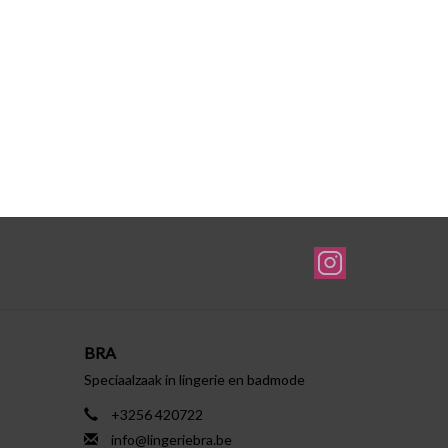
BRA
Speciaalzaak in lingerie en badmode
+3256 420722
info@lingeriebra.be