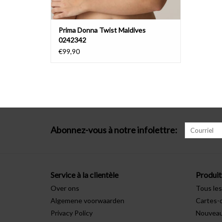
Prima Donna Twist Maldives
0242342
€99,90
Abonnez-vous à notre infolettre:
Service à la clientèle
Produit
Over ons
Tous les
Algemene voorwaarden
Cartes-
Privacy Policy
Nouveau