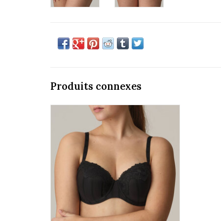
Produits connexes
Prima Donna Twist Maldives 0242342
AJOUTER AU PANIER