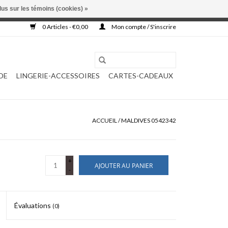
lus sur les témoins (cookies) »
, ni complétée.
0 Articles - €0,00
Mon compte / S'inscrire
DE
LINGERIE-ACCESSOIRES
CARTES-CADEAUX
ACCUEIL
/
MALDIVES 0542342
+
AJOUTER AU PANIER
-
Évaluations
(0)