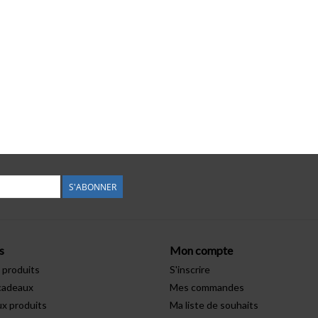
S'ABONNER
s
Mon compte
 produits
S'inscrire
cadeaux
Mes commandes
x produits
Ma liste de souhaits