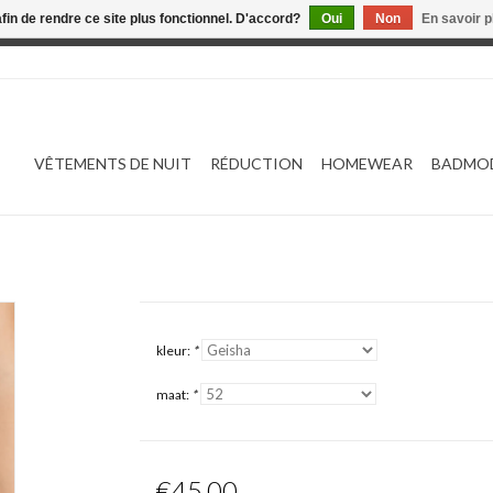
afin de rendre ce site plus fonctionnel. D'accord?
Oui
Non
En savoir p
 est en construction. Toute commande passée ne sera ni traitée
VÊTEMENTS DE NUIT
RÉDUCTION
HOMEWEAR
BADMO
kleur:
*
maat:
*
€45,00