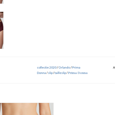
collectie 2020
/
Orlando
/
Prima
A
Donna
/
slip
/
tailleslip
/
Prima Donna
Prima Donna Orlando 0563150
AJOUTER AU PANIER