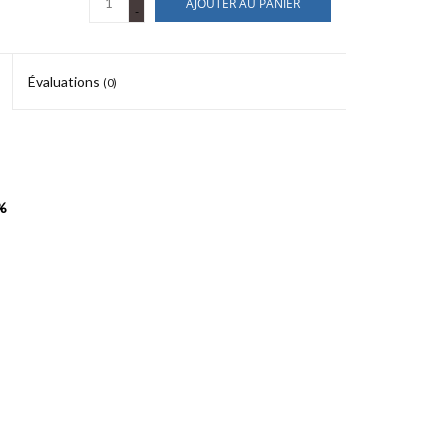
AJOUTER AU PANIER
-
Évaluations
(0)
%