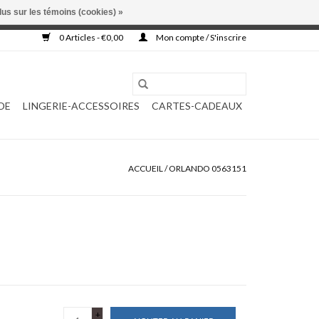
lus sur les témoins (cookies) »
, ni complétée.
0 Articles - €0,00
Mon compte / S'inscrire
DE
LINGERIE-ACCESSOIRES
CARTES-CADEAUX
ACCUEIL
/
ORLANDO 0563151
+