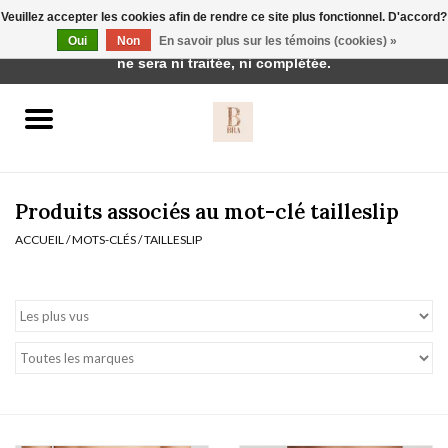
Veuillez accepter les cookies afin de rendre ce site plus fonctionnel. D'accord?
Cette boutique est en construction. Toute commande passée
Oui
Non
En savoir plus sur les témoins (cookies) »
0 Articles - €0,00
ne sera ni traitée, ni complétée.
Accueil
BH's
Produits associés au mot-clé tailleslip
ACCUEIL
/
MOTS-CLÉS
/
TAILLESLIP
vêtements de nuit
Réduction
Homewear
Badmode