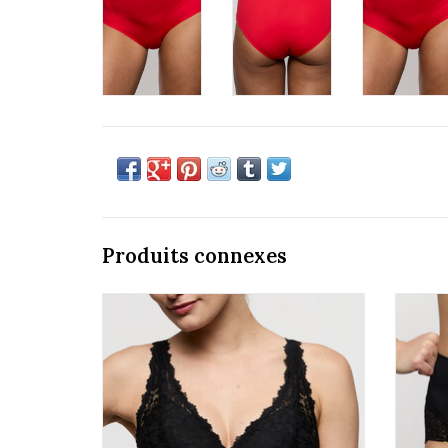
Produits connexes
Marie Jo Soft studio 0103044 Voorgevormde
Bralette
AJOUTER AU PANIER