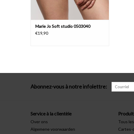
Marie Jo Soft studio 0503040
€19,90
Abonnez-vous à notre infolettre:
Service à la clientèle
Produit
Over ons
Tous les
Algemene voorwaarden
Cartes-