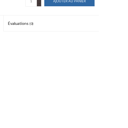
AJOUTER AU PANIER
-
Évaluations
(0)