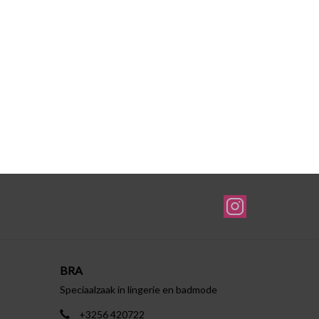
BRA
Speciaalzaak in lingerie en badmode
+3256 420722