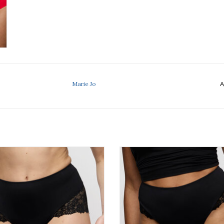
Marie Jo
A
Marie Jo Soft studio 0503042
Marie Jo Soft studio 060304
AJOUTER AU PANIER