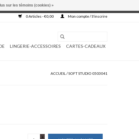
lus sur les témoins (cookies) »
, ni complétée.
0 Articles - €0,00
Mon compte / S'inscrire
DE
LINGERIE-ACCESSOIRES
CARTES-CADEAUX
ACCUEIL
/
SOFT STUDIO 0503041
+