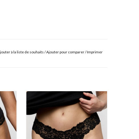
jouter à la liste de souhaits
/
Ajouter pour comparer
/
Imprimer
1
Marie Jo Soft studio 0603042