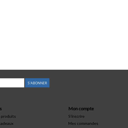
S'ABONNER
s
Mon compte
 produits
S'inscrire
cadeaux
Mes commandes