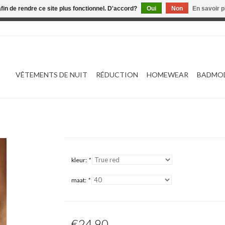
afin de rendre ce site plus fonctionnel. D'accord?
Oui
Non
En savoir p
 est en construction. Toute commande passée ne sera ni traitée
VÊTEMENTS DE NUIT
RÉDUCTION
HOMEWEAR
BADMO
kleur:
*
maat:
*
€24,90